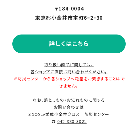
〒184-0004
2021.06
東京都小金井市本町6ｰ2ｰ30
2021.05
詳しくはこちら
2020.10
取り扱い商品に関しては、
各ショップに直接お問い合わせください。
2020.07
※防災センターから各ショップへ電話をお繋ぎすることはで
きません。
なお、落としもの・お忘れものに関する
お問い合わせは
S
C
L
武蔵小金井クロス 防災センター
O
O
A
☎
042-380-3021