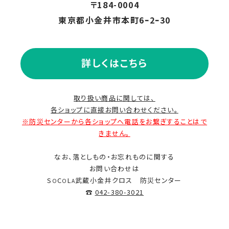
〒184-0004
東京都小金井市本町6ｰ2ｰ30
2021.06
2021.05
詳しくはこちら
2020.10
取り扱い商品に関しては、
各ショップに直接お問い合わせください。
2020.07
※防災センターから各ショップへ電話をお繋ぎすることはで
きません。
なお、落としもの・お忘れものに関する
お問い合わせは
S
C
L
武蔵小金井クロス 防災センター
O
O
A
☎
042-380-3021